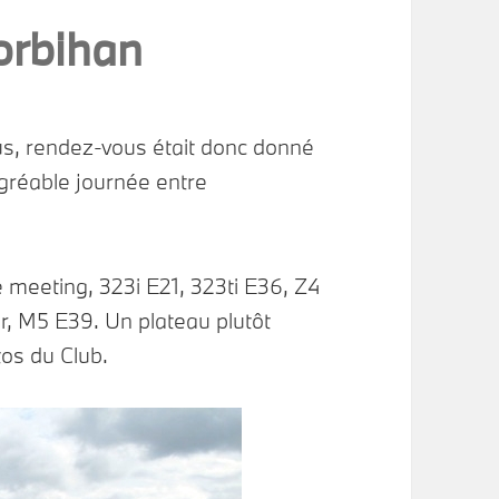
orbihan
us, rendez-vous était donc donné
agréable journée entre
e meeting, 323i E21, 323ti E36, Z4
r, M5 E39. Un plateau plutôt
tos du Club.